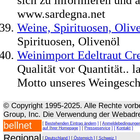
sich zu informieren und a
www.sardegna.net
Weine, Spirituosen, Oliv
Spirituosen, Olivenöl
Weinimport Edeltraut Cre
Qualität vor Quantität.. 
Motto unseres Weingesch
© Copyright 1995-2025. Alle Rechte vorbe
Group, Inc. Die Verwendung der Webadre
bellnet
[
Bestehenden Eintrag ändern
] [
Anmeldebedingunge
auf Ihrer Homepage
] [
Presseservice
] [
Kontakt
]
Regional
[ Deutschland ]
[ Österreich ]
[ Schweiz ]