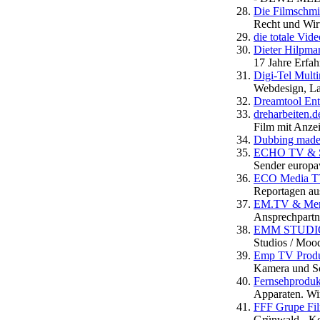
Die Filmschm
Recht und Wirt
die totale Vid
Dieter Hilpm
17 Jahre Erfah
Digi-Tel Mult
Webdesign, L
Dreamtool Ent
dreharbeiten.d
Film mit Anze
Dubbing made
ECHO TV & Sa
Sender europaw
ECO Media T
Reportagen aus
EM.TV & Mer
Ansprechpartn
EMM STUDIOS 
Studios / Moo
Emp TV Produ
Kamera und Sch
Fernsehprodukt
Apparaten. Wir
FFF Grupe Fi
Grünwald - Kom