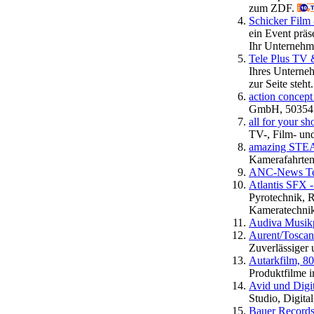
zum ZDF.
Schicker Film
ein Event präs
Ihr Unternehme
Tele Plus TV 
Ihres Unterne
zur Seite steht
action concep
GmbH, 50354 H
all for your s
TV-, Film- un
amazing STE
Kamerafahrte
ANC-News Tel
Atlantis SFX -
Pyrotechnik, 
Kameratechnik
Audiva Musik
Aurent/Toscana
Zuverlässiger u
Autarkfilm, 
Produktfilme i
Avid und Digi
Studio, Digit
Bauer Records