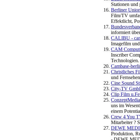
Stationen und
Berliner Uni
Film/TV umfas
Effektlicht, P
Bundesverband
informiert über
CALIBU - came
Imagefilm und
CAM Compute
Inscriber Com
Technologien.
Cambase-berli
Christliches 
und Fernsehen 
Cine Sound St
City-TV Gmb
Clip Film u.Fe
ConzeptMedia
uns im Wesentl
einem Potential
Crew 4 You TV
Mitarbeiter ? 
DEWE MEDIEN 
Produktion, Ru
- DEWE MEDIEN