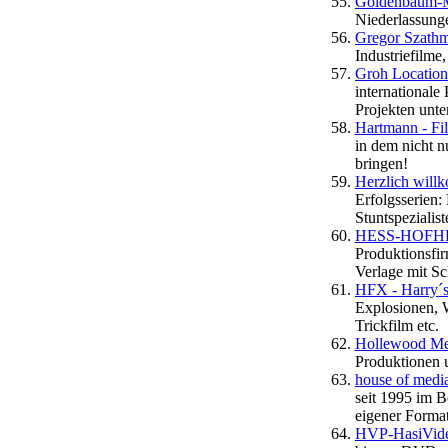
Goldenbaum-
Niederlassunge
Gregor Szathm
Industriefilme
Groh Location
internationale
Projekten unter
Hartmann - Fi
in dem nicht n
bringen!
Herzlich will
Erfolgsserien
Stuntspeziali
HESS-HOFHEI
Produktionsfi
Verlage mit S
HFX - Harry´s 
Explosionen, 
Trickfilm etc.
Hollewood M
Produktionen 
house of medi
seit 1995 im 
eigener Forma
HVP-HasiVide