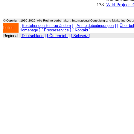
Wild Project
© Copyright 1995-2025. Alle Rechte vorbehalten. International Consulting and Marketing Gro
[
Bestehenden Eintrag ändern
] [
Anmeldebedingungen
] [
Über be
bellnet
Homepage
] [
Presseservice
] [
Kontakt
]
Regional
[ Deutschland ]
[ Österreich ]
[ Schweiz ]