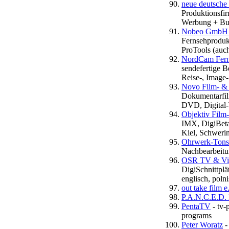
neue deutsche
Produktionsfir
Werbung + Bu
Nobeo GmbH i
Fernsehproduk
ProTools (auc
NordCam Ferns
sendefertige Be
Reise-, Image
Novo Film- & 
Dokumentarfi
DVD, Digital-T
Objektiv Film
IMX, DigiBeta
Kiel, Schweri
Ohrwerk-Tonst
Nachbearbeitu
OSR TV & Vid
DigiSchnittplä
englisch, poln
out take film e
P.A.N.C.E.D. 
PentaTV
- tv-
programs
Peter Woratz
-