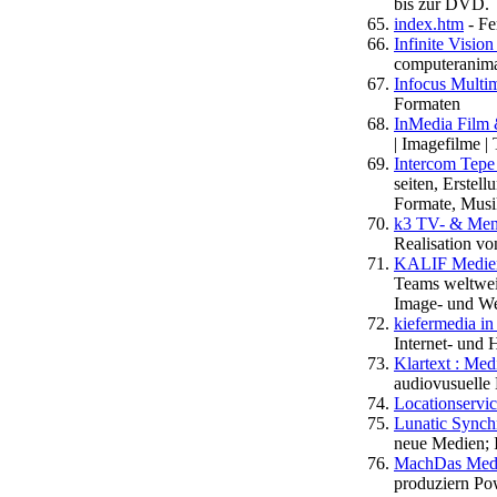
bis zur DVD.
index.htm
- Fe
Infinite Visi
computeranima
Infocus Multi
Formaten
InMedia Film
| Imagefilme |
Intercom Tepe
seiten, Erstel
Formate, Musi
k3 TV- & Mend
Realisation v
KALIF Medie
Teams weltweit
Image- und We
kiefermedia i
Internet- und
Klartext : Me
audiovusuelle 
Locationservi
Lunatic Synch
neue Medien; 
MachDas Medi
produziern P