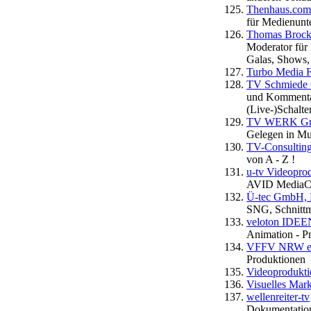
Thenhaus.com
für Medienunt
Thomas Brock
Moderator für
Galas, Shows,
Turbo Media F
TV Schmiede
und Kommentat
(Live-)Schalt
TV WERK Gm
Gelegen in Mu
TV-Consulting
von A - Z !
u-tv Videopro
AVID MediaCo
Ü-tec GmbH, 
SNG, Schnittmo
veloton ID
Animation - P
VFFV NRW e
Produktionen
Videoprodukti
Visuelles Mark
wellenreiter-tv
Dokumentation