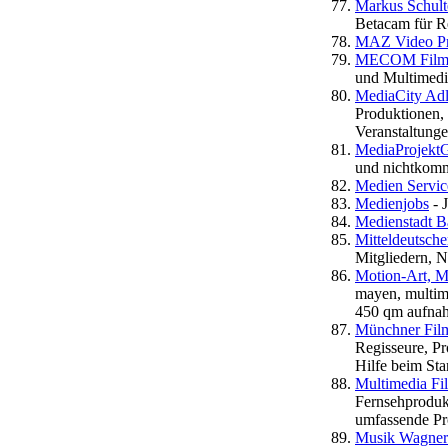
Markus Schult
Betacam für Re
MAZ Video Pro
MECOM Film-
und Multimedi
MediaCity Adle
Produktionen,
Veranstaltung
MediaProjekt
und nichtkomme
Medien Servic
Medienjobs
- 
Medienstadt B
Mitteldeutsch
Mitgliedern, 
Motion-Art, 
mayen, multime
450 qm aufnah
Münchner Film
Regisseure, Pr
Hilfe beim Star
Multimedia Fi
Fernsehprodukt
umfassende Pro
Musik Wagner