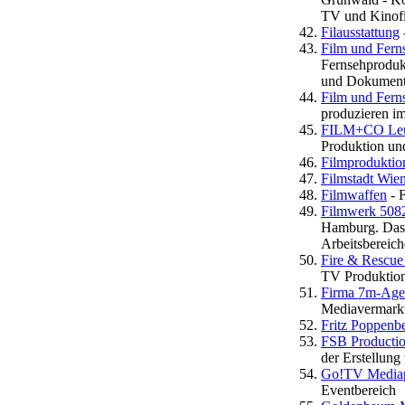
TV und Kinofi
Filausstattung
Film und Fern
Fernsehproduk
und Dokumenta
Film und Fern
produzieren im
FILM+CO Leut
Produktion un
Filmproduktio
Filmstadt Wie
Filmwaffen
- 
Filmwerk 508
Hamburg. Das F
Arbeitsbereic
Fire & Rescue
TV Produktio
Firma 7m-Agen
Mediavermark
Fritz Poppenb
FSB Product
der Erstellun
Go!TV Media
Eventbereich