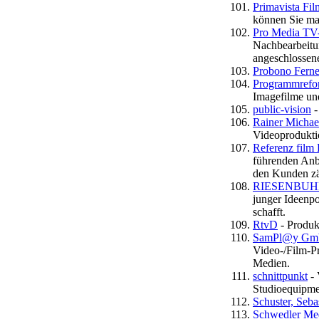
Primavista Fi
können Sie ma
Pro Media TV-
Nachbearbeitu
angeschlossen
Probono Fern
Programmrefo
Imagefilme un
public-vision
-
Rainer Michae
Videoprodukti
Referenz film
führenden Anb
den Kunden zä
RIESENBUHEI
junger Ideenp
schafft.
RtvD
- Produk
SamPl@y GmbH
Video-/Film-Pr
Medien.
schnittpunkt
- 
Studioequipme
Schuster, Seba
Schwedler Med