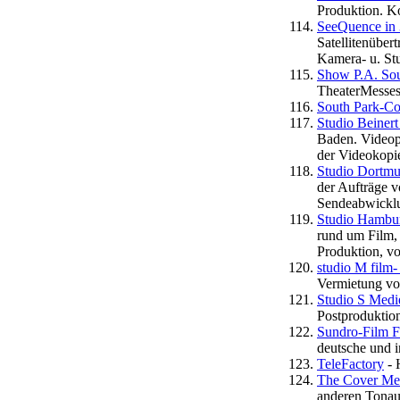
Produktion. Kom
SeeQuence in 
Satellitenüber
Kamera- u. St
Show P.A. Sou
TheaterMesses
South Park-Co
Studio Beiner
Baden. Videop
der Videokopie
Studio Dortm
der Aufträge v
Sendeabwicklun
Studio Hamb
rund um Film,
Produktion, v
studio M film
Vermietung vo
Studio S Medi
Postproduktio
Sundro-Film F
deutsche und i
TeleFactory
- 
The Cover Me
anderen Tonau