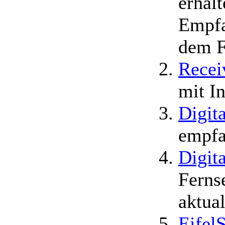
erhal
Empfa
dem F
Recei
mit I
Digita
empfa
Digit
Ferns
aktual
Eifel