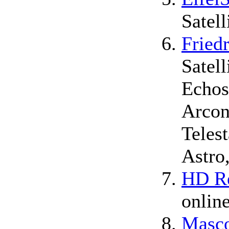
Satel
Fried
Satel
Echos
Arcon
Teles
Astro
HD Re
onlin
Masc