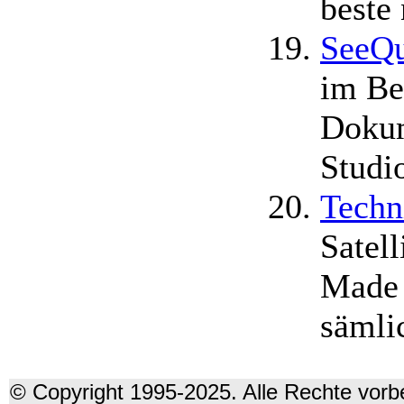
beste 
SeeQu
im Ber
Dokum
Studi
Techn
Satel
Made 
sämli
© Copyright 1995-2025. Alle Rechte vorbe