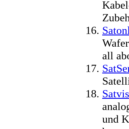
Kabel
Zubeh
Saton
Wafer
all a
SatSe
Satel
Satvi
analo
und K