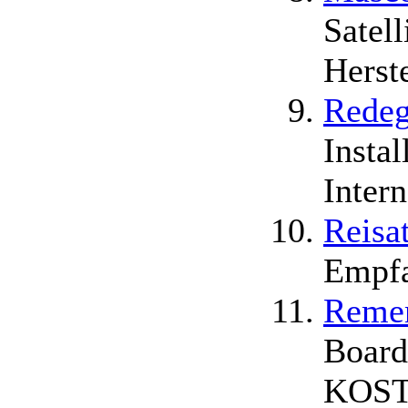
Satel
Herste
Redeg
Insta
Inter
Reisa
Empfa
Remem
Board
KOSTE