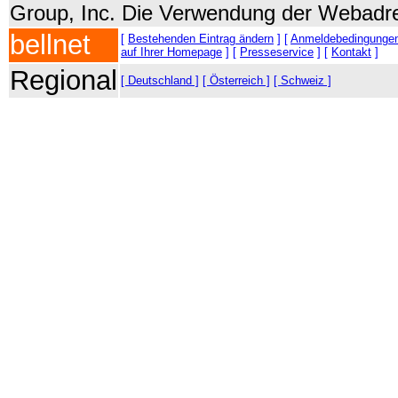
Group, Inc. Die Verwendung der Webadre
bellnet
[
Bestehenden Eintrag ändern
] [
Anmeldebedingunge
auf Ihrer Homepage
] [
Presseservice
] [
Kontakt
]
Regional
[ Deutschland ]
[ Österreich ]
[ Schweiz ]