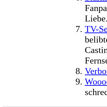
Fanpa
Liebe
TV-Se
belib
Casti
Ferns
Verbo
Woooo
schrec