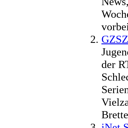
News,
Woche
vorbe
GZSZ
Jugen
der R
Schle
Serie
Vielz
Brett
iNet 