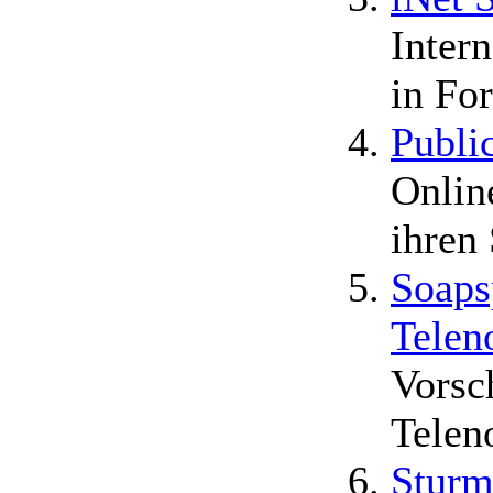
Inter
in Fo
Publi
Onlin
ihren 
Soaps
Telen
Vorsc
Telen
Sturm